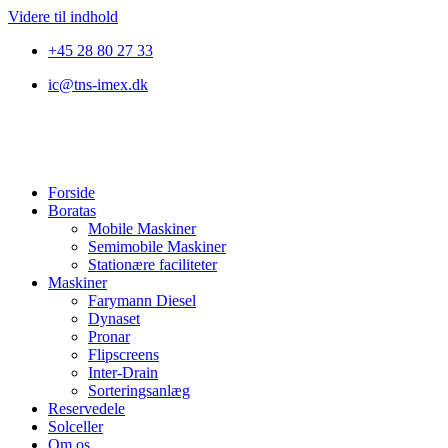
Videre til indhold
+45 28 80 27 33
ic@tns-imex.dk
Forside
Boratas
Mobile Maskiner
Semimobile Maskiner
Stationære faciliteter
Maskiner
Farymann Diesel
Dynaset
Pronar
Flipscreens
Inter-Drain
Sorteringsanlæg
Reservedele
Solceller
Om os