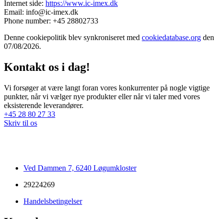
Internet side:
https://www.ic-imex.dk
Email:
info@ic-imex.dk
Phone number: +45 28802733
Denne cookiepolitik blev synkroniseret med
cookiedatabase.org
den
07/08/2026.
Kontakt os i dag!
Vi forsøger at være langt foran vores konkurrenter på nogle vigtige
punkter, når vi vælger nye produkter eller når vi taler med vores
eksisterende leverandører.
+45 28 80 27 33
Skriv til os
Ved Dammen 7, 6240 Løgumkloster
29224269
Handelsbetingelser