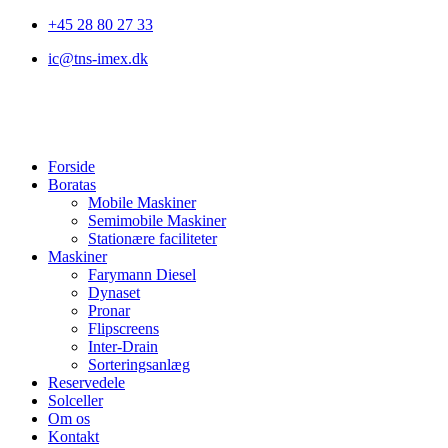
Videre
+45 28 80 27 33
til
ic@tns-imex.dk
indhold
Forside
Boratas
Mobile Maskiner
Semimobile Maskiner
Stationære faciliteter
Maskiner
Farymann Diesel
Dynaset
Pronar
Flipscreens
Inter-Drain
Sorteringsanlæg
Reservedele
Solceller
Om os
Kontakt